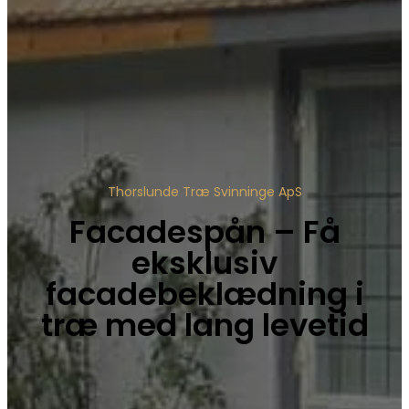
Thorslunde Træ Svinninge ApS
Facadespån – Få
eksklusiv
facadebeklædning i
træ med lang levetid