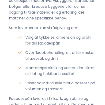
du arbejder med erhvervsbyggeri, institutioner,
boliger eller kreative byggerier, får du her
adgang til træmaterialer og erfaring, der
matcher dine specifikke behov.
Som leverandør kan vi rådgivning om:
Valg af tykkelse, dimension og profil
for din facadespån
Overfladebehandling, alt efter ønsker
til æstetik og drift
Monteringsteknik og udstyr, der sikrer
et flot og holdbart resultat
Priser og individuelle tilbud baseret på
volumen og træsort
Facadespån leveres i fx lærk, eg, robinie og
ceder – hver med sit eget udtryk. Dermed kan