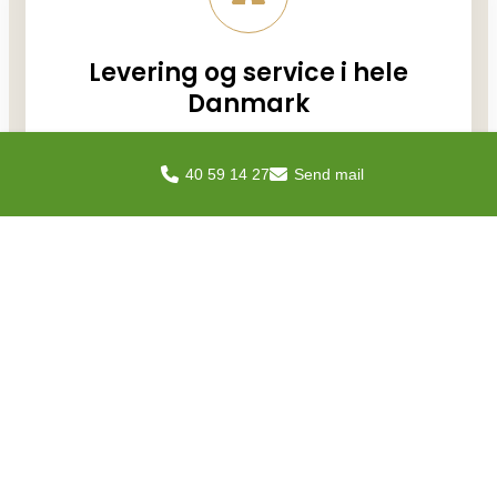
Levering og service i hele
Danmark
Uanset om du er på Sjælland, Fyn, Jylland
eller en ø, leverer vi løsninger direkte til dit
40 59 14 27
Send mail
projekt.
Professionel rådgivning fra
start til slut