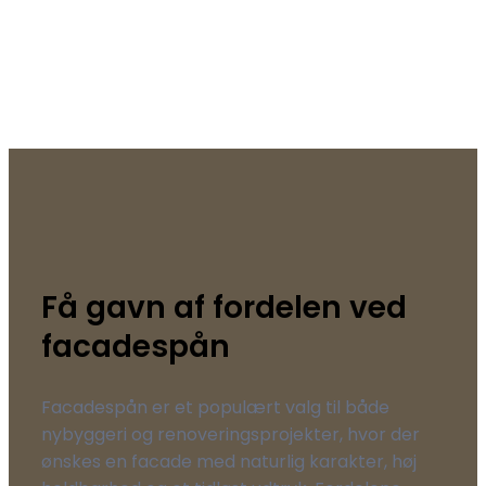
Få gavn af fordelen ved
facadespån
Facadespån er et populært valg til både
nybyggeri og renoveringsprojekter, hvor der
ønskes en facade med naturlig karakter, høj