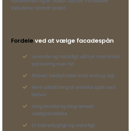
holdbarhed og et tidløst udtryk. Fordelene
inkluderer blandt andet:
Fordele
ved at vælge facadespån
Levende og naturligt udtryk med smuk
patinering over tid
Robust beskyttelse mod vind og vejr
Nem udskiftning af enkelte spån ved
behov
Lang levetid og begrænset
vedligeholdelse
Et bæredygtigt og naturligt